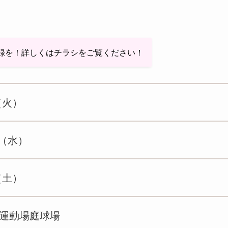
録を！詳しくはチラシをご覧ください！
（火）
日（水）
（土）
運動場庭球場