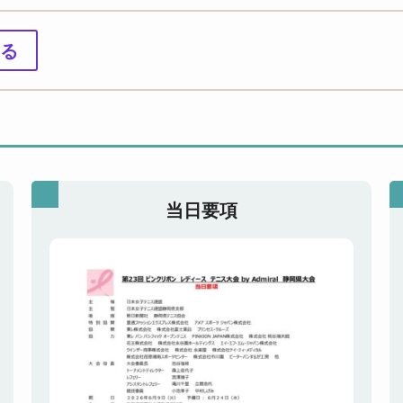
る
当日要項