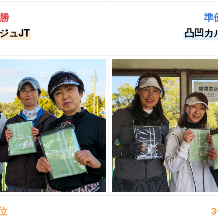
勝
準
ジュJT
凸凹カ
位