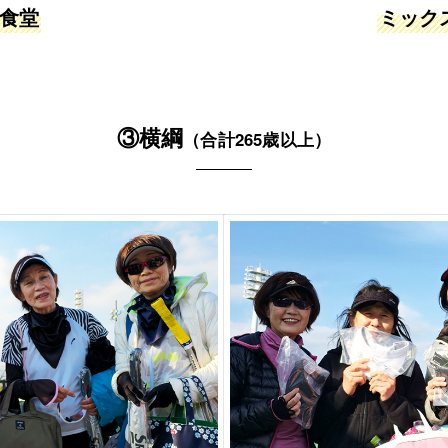
食堂
ミック
③横綱
（合計265歳以上）