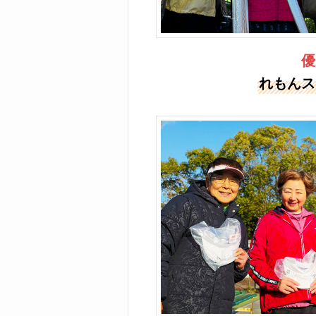
優
れもんス