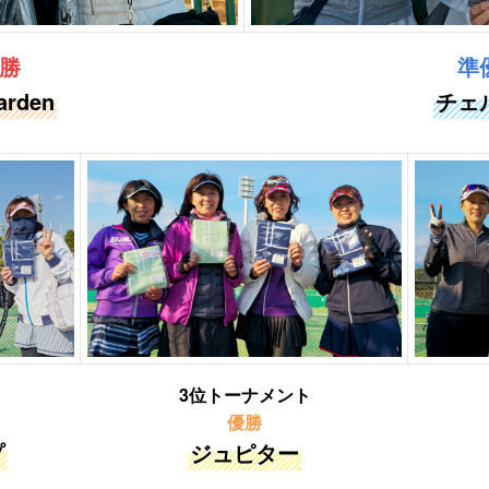
勝
準
arden
チェ
3位トーナメント
優勝
プ
ジュピター