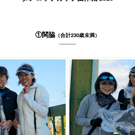
①関脇
（合計230歳未満）