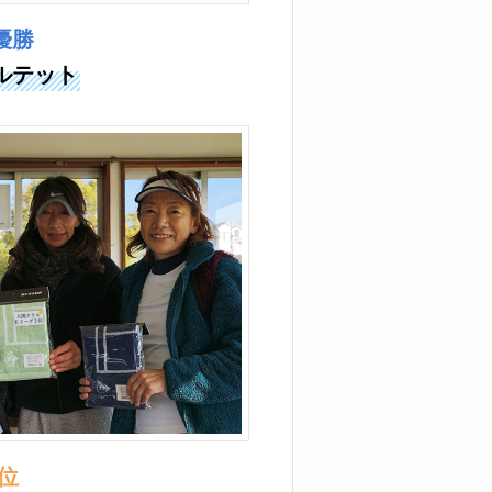
優勝
ルテット
3位