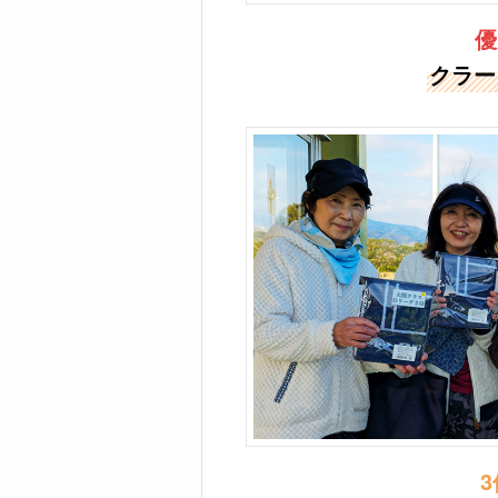
優
クラー
3