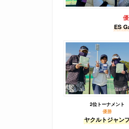
優
ES G
2位トーナメント
優勝
ヤクルトジャン