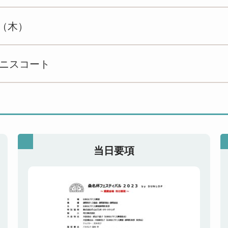
日（木）
ニスコート
当日要項