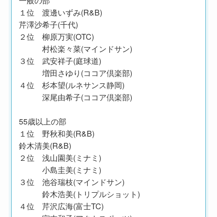
１位 渡邊いずみ(R&B)
芹澤沙希子(千代)
２位 柳原万実(OTC)
村松楽々菜(マインドサン)
３位 武安祥子(庭球道)
増田さゆり(ココア倶楽部)
４位 杉本望(ルネサンス静岡)
深尾由希子(ココア倶楽部)
55歳以上の部
１位 野秋和美(R&B)
鈴木清美(R&B)
２位 浅山園美(ミナミ)
小島圭美(ミナミ)
３位 池谷瑞枝(マインドサン)
鈴木浩美(トリプルショット)
４位 芹沢広海(富士TC)