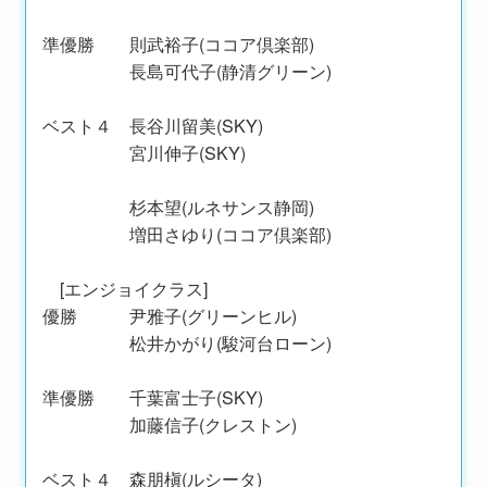
準優勝 則武裕子(ココア倶楽部)
長島可代子(静清グリーン)
ベスト４ 長谷川留美(SKY)
宮川伸子(SKY)
杉本望(ルネサンス静岡)
増田さゆり(ココア倶楽部)
[エンジョイクラス]
優勝 尹雅子(グリーンヒル)
松井かがり(駿河台ローン)
準優勝 千葉富士子(SKY)
加藤信子(クレストン)
ベスト４ 森朋槇(ルシータ)