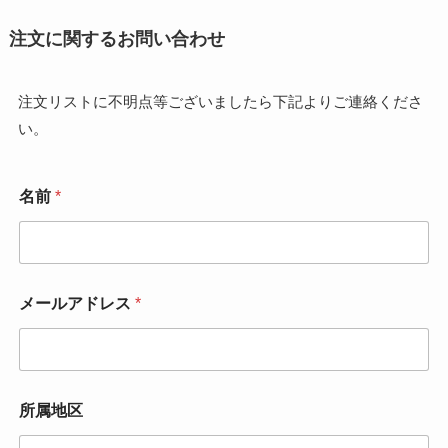
注文に関するお問い合わせ
注文リストに不明点等ございましたら下記よりご連絡くださ
い。
名前
*
*
メールアドレス
*
メ
ー
ル
ア
ド
レ
所属地区
ス
*