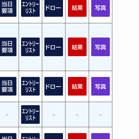
－
－
－
－