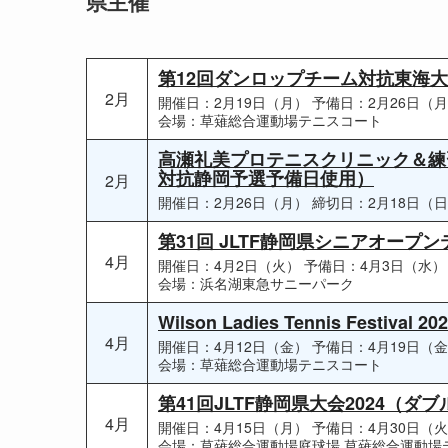
県主催
第12回ダンロップチーム対抗東海
2月
開催日：2月19日（月）
予備日：2月26日（
会場：草薙総合運動場テニスコート
高瀬礼美プロテニスクリニック＆練習
対抗静岡予選予備日使用）
2月
開催日：2月26日（月）
締切日：2月18日（
第31回 JLTF静岡県シニアオープ
4月
開催日：4月2日（火）
予備日：4月3日（水）
会場：浜名湖東急サニーパーク
Wilson Ladies Tennis Festival 20
4月
開催日：4月12日（金）
予備日：4月19日（
会場：草薙総合運動場テニスコート
第41回JLTF静岡県大会2024（ダ
4月
開催日：4月15日（月）
予備日：4月30日（
会場：草薙総合運動場庭球場 草薙総合運動場