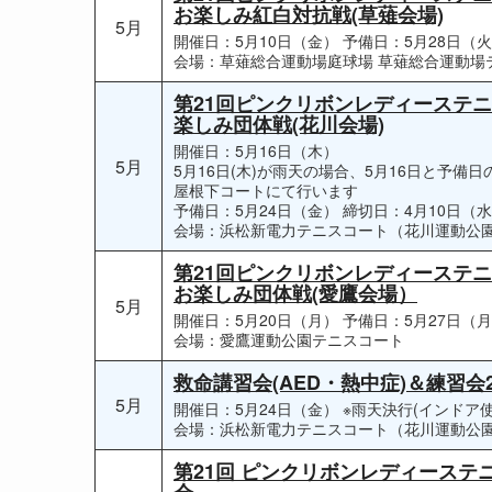
お楽しみ紅白対抗戦(草薙会場)
5月
開催日：5月10日（金）
予備日：5月28日（
会場：草薙総合運動場庭球場 草薙総合運動場
第21回ピンクリボンレディーステニスフ
楽しみ団体戦(花川会場)
開催日：5月16日（木）
5月
5月16日(木)が雨天の場合、5月16日と予備
屋根下コートにて行います
予備日：5月24日（金）
締切日：4月10日（
会場：浜松新電力テニスコート（花川運動公
第21回ピンクリボンレディーステニス
お楽しみ団体戦(愛鷹会場）
5月
開催日：5月20日（月）
予備日：5月27日（
会場：愛鷹運動公園テニスコート
救命講習会(AED・熱中症)＆練習会2
5月
開催日：5月24日（金）
※雨天決行(インドア使
会場：浜松新電力テニスコート（花川運動公
第21回 ピンクリボンレディーステニス
会