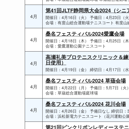
第41回JLTF静岡県大会2024（シ
4月
開催日：4月16日（火）
予備日：4月23日（
会場：有度山総合運動場テニスコート 有度山
桑名フェスティバル2024愛鷹会場
4月
開催日：4月18日（木）
予備日：4月25日（
会場：愛鷹運動公園テニスコート
高瀬礼美プロテニスクリニック＆練習会
日使用）
4月
開催日：4月19日（金）
締切日：4月17日（
桑名フェスティバル2024 草薙会場
4月
開催日：4月22日（月）
予備日：5月7日（火
会場：草薙総合運動場庭球場
桑名フェスティバル2024 花川会場
4月
開催日：4月26日（金）
予備日なし
締切日：
会場：浜松新電力テニスコート（花川運動公
第21回ピンクリボンレディーステニス