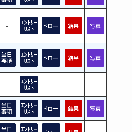
－
－
－
－
－