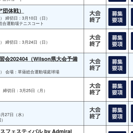
ニア団体戦）
火）
締切日：3月10日（日）
総合運動場テニスコート
木）
締切日：3月24日（日）
202404（Wilson県大会予備
水）
会場：草薙総合運動場庭球場
）
締切日：3月25日（月）
3月27日（水）
園）
フェスティバル by Admiral