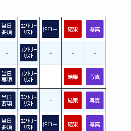
－
－
－
－
－
－