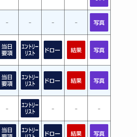
－
－
－
－
－
－
－
－